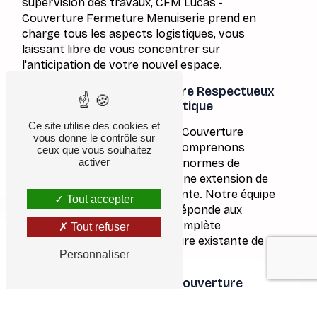
supervision des travaux, CFM Lucas -
Couverture Fermeture Menuiserie prend en
charge tous les aspects logistiques, vous
laissant libre de vous concentrer sur
l'anticipation de votre nouvel espace.
agrandissement de toiture Respectueux
des Normes et de l'Esthétique
Ce site utilise des cookies et
%début7%Chez CFM Lucas - Couverture
vous donne le contrôle sur
Fermeture Menuiserie, nous comprenons
ceux que vous souhaitez
activer
l'importance de respecter les normes de
construction tout en créant une extension de
toiture esthétiquement plaisante. Notre équipe
Tout accepter
veille à ce que chaque projet réponde aux
réglementations locales et complète
Tout refuser
harmonieusement l'architecture existante de
Personnaliser
votre maison.
Contactez CFM Lucas - Couverture
Fermeture Menuiserie pour Réaliser
Votre Projet d'agrandissement de