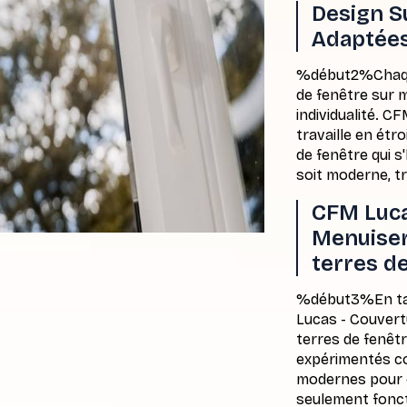
Design S
Adaptées
%début2%Chaque
de fenêtre sur 
individualité. 
travaille en étr
de fenêtre qui s
soit moderne, t
CFM Luca
Menuiser
terres d
%début3%En tan
Lucas - Couvert
terres de fenêt
expérimentés co
modernes pour c
seulement fonct