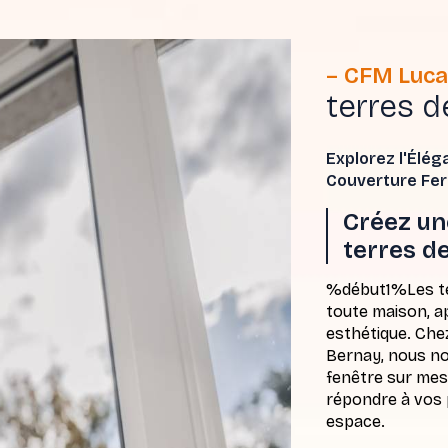
CFM Luca
terres d
Explorez l'Élég
Couverture Fer
Créez un
terres d
%début1%Les ter
toute maison, a
esthétique. Che
Bernay, nous no
fenêtre sur mes
répondre à vos 
espace.