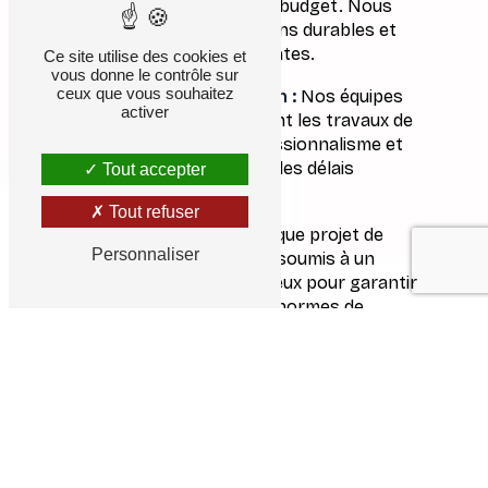
vos besoins et à votre budget. Nous
privilégions des solutions durables et
esthétiquement plaisantes.
Ce site utilise des cookies et
vous donne le contrôle sur
ceux que vous souhaitez
Travaux de Rénovation :
Nos équipes
activer
qualifiées entreprennent les travaux de
rénovation avec professionnalisme et
minutie, en respectant les délais
Tout accepter
convenus.
Tout refuser
Contrôle Qualité :
Chaque projet de
Personnaliser
rénovation toiture est soumis à un
contrôle qualité rigoureux pour garantir
la conformité avec les normes de
l'industrie et la satisfaction du client.
Engagez CFM Lucas - Couverture
Fermeture Menuiserie pour une
rénovation toiture Exceptionnelle à
Lieurey
En choisissant CFM Lucas - Couverture