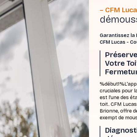
CFM Luca
démouss
Garantissez la
CFM Lucas - Co
Préserve
Votre Toi
Fermetur
%début1%L'appar
cruciales pour 
est l'une des ét
toit. CFM Lucas
Brionne, offre d
exempt de mouss
Diagnost