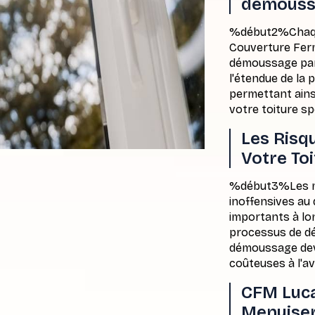
démouss
%début2%Chaque 
Couverture Fer
démoussage par
l'étendue de la 
permettant ains
votre toiture sp
Les Risq
Votre Toi
%début3%Les mo
inoffensives au
importants à lon
processus de dé
démoussage devi
coûteuses à l'av
CFM Luca
Menuiseri